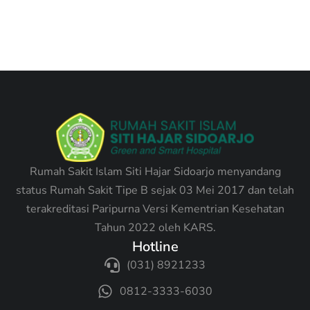
Rumah Sakit Islam Siti Hajar Sidoarjo menyandang
status Rumah Sakit Tipe B sejak 03 Mei 2017 dan telah
terakreditasi Paripurna Versi Kementrian Kesehatan
Tahun 2022 oleh KARS.
Hotline
(031) 8921233
0812-3333-6030