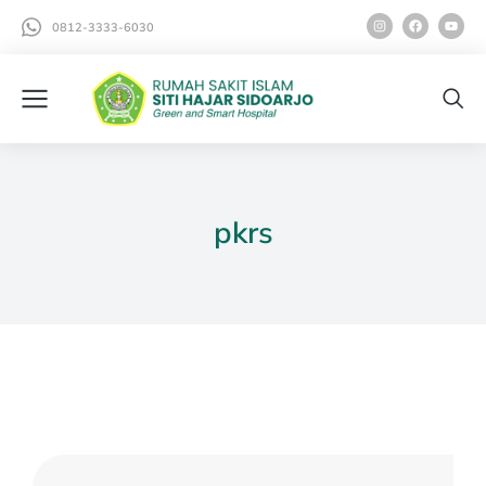
0812-3333-6030
pkrs