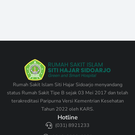
Rina Yuniati, S.Gz
Ahli Gizi
Lihat Jadwal
Rumah Sakit Islam Siti Hajar Sidoarjo menyandang
status Rumah Sakit Tipe B sejak 03 Mei 2017 dan telah
terakreditasi Paripurna Versi Kementrian Kesehatan
Tahun 2022 oleh KARS.
Hotline
(031) 8921233