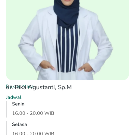
Dokter Mata
dr. Rika Agustanti, Sp.M
Jadwal​
Senin
16.00 - 20.00 WIB
Selasa
16.00 - 20.00 WIB